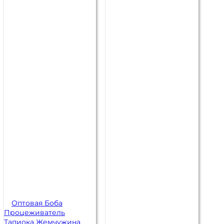
Оптовая Боба
Процеживатель
Тапиока Жемчужина