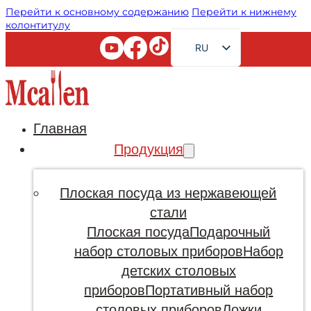
Перейти к основному содержанию
Перейти к нижнему
колонтитулу
RU
EN
FR
AR
Главная
JA
Продукция
DE
ES
Плоская посуда из нержавеющей
PT
стали
Плоская посуда
Подарочный
KO
набор столовых приборов
Набор
детских столовых
приборов
Портативный набор
столовых приборов
Ложки