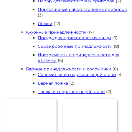
7
Набор детских'столовых приборов
7
това
Портативный набор столовых приборов
3
3
товара
12
Ложки
12
товаров
17
Кухонные принадлежности
17
товаров
3
Посуда для приготовления пищи
3
товара
8
Сервировочные принадлежности
8
товар
Инструменты и принадлежности для
6
выпечки
6
товаров
8
Барные принадлежности и соломинки
8
товаро
4
Соломинки из нержавеющей стали
4
това
2
Барная ложка
2
товара
2
Чашка из нержавеющей стали
2
товара