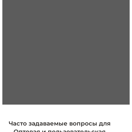
специализируемся на поставке
высококачественной плоской посуды и кухонных
принадлежностей OEM/ODM-решений. Наши
возможности в области исследований и
разработок, производства и контроля качества
позволяют нам стабильно поставлять надежную
продукцию в более чем 100 стран, что делает нас
предпочтительным поставщиком плоской посуды.
Крупномасштабное производство
100% Контроль
качества
Быстрая доставка по всему
миру
Комплексное обслуживание
Конкурентная
цена
Свяжитесь с нами сейчас!
Часто задаваемые вопросы для
Оптовая и пользовательская