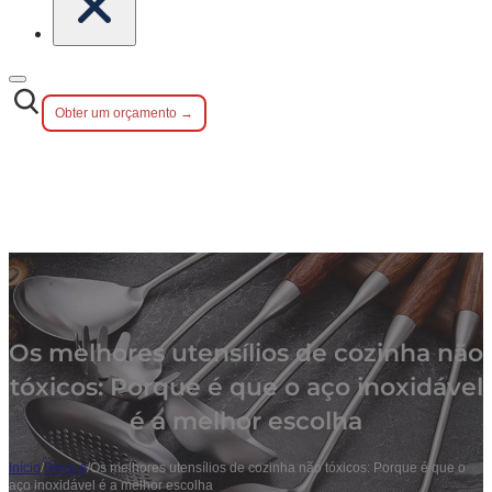
Obter um orçamento →
Os melhores utensílios de cozinha não
tóxicos: Porque é que o aço inoxidável
é a melhor escolha
Início
/
Blogue
/
Os melhores utensílios de cozinha não tóxicos: Porque é que o
aço inoxidável é a melhor escolha