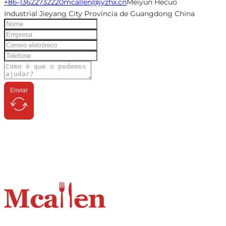
+86-13622732220
mcallen@jyzhx.cn
Meiyun Hecuo
Industrial Jieyang City Província de Guangdong China
Enviar