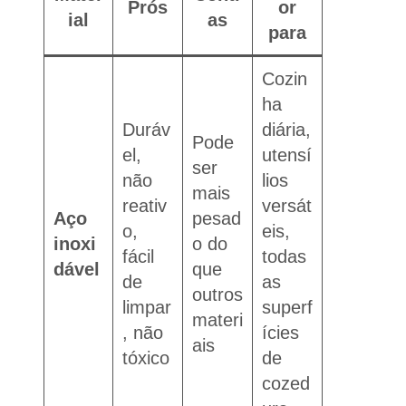
Prós
or
ial
as
para
Cozin
ha
Duráv
diária,
Pode
el,
utensí
ser
não
lios
mais
reativ
versát
Aço
pesad
o,
eis,
inoxi
o do
fácil
todas
dável
que
de
as
outros
limpar
superf
materi
, não
ícies
ais
tóxico
de
cozed