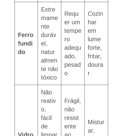
Extre
Requ
Cozin
mame
er um
har
nte
tempe
em
Ferro
duráv
ro
lume
fundi
el,
adequ
forte,
do
natur
ado,
fritar,
almen
pesad
doura
te não
o
r
tóxico
Não
reativ
Frágil,
o,
não
fácil
resist
Mistur
de
ente
ar,
Vidro
limpar
ao