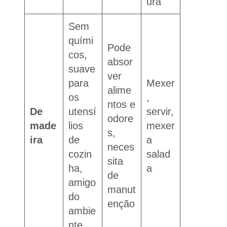
ura
Sem
quími
Pode
cos,
absor
suave
ver
para
Mexer
alime
os
,
ntos e
De
utensí
servir,
odore
made
lios
mexer
s,
ira
de
a
neces
cozin
salad
sita
ha,
a
de
amigo
manut
do
enção
ambie
nte