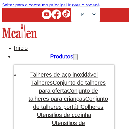
Saltar para o conteúdo principal
Ir para o rodapé
PT
EN
FR
RU
Início
AR
Produtos
JA
DE
Talheres de aço inoxidável
ES
Talheres
Conjunto de talheres
para oferta
Conjunto de
KO
talheres para crianças
Conjunto
de talheres portátil
Colheres
Utensílios de cozinha
Utensílios de