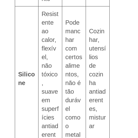
Resist
ente
Pode
ao
manc
Cozin
calor,
har
har,
flexív
com
utensí
el,
certos
lios
não
alime
de
Silico
tóxico
ntos,
cozin
ne
,
não é
ha
suave
tão
antiad
em
duráv
erent
superf
el
es,
ícies
como
mistur
antiad
o
ar
erent
metal