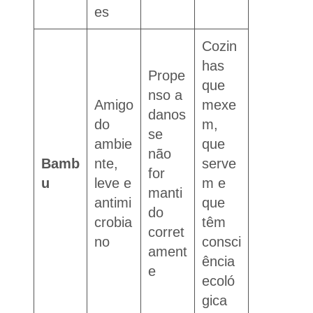
es
Cozin
has
Prope
que
nso a
Amigo
mexe
danos
do
m,
se
ambie
que
não
Bamb
nte,
serve
for
u
leve e
m e
manti
antimi
que
do
crobia
têm
corret
no
consci
ament
ência
e
ecoló
gica