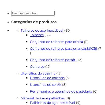
Pesquisar
Categorias de produtos
90
Talheres de aço inoxidável
90
56
produtos
Talheres
56
produtos
11
Conjunto de talheres para oferta
11
produtos
Conjunto de talheres para crianças&#039
7
7
produtos
3
Conjunto de talheres portátil
3
produtos
12
Colheres
12
produtos
17
Utensílios de cozinha
17
produtos
3
Utensílios de cozinha
3
produtos
8
Utensílios de servir
8
produtos
6
Ferramentas e utensílios de pastelaria
6
prod
8
Material de bar e palhinhas
8
produtos
4
Palhinhas de aço inoxidável
4