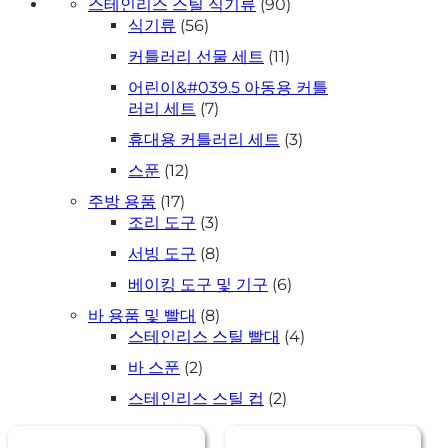
90
스테인리스 스틸 식기류
90
개
56
식기류
56
개
상
11
커틀러리 선물 세트
11
상
품
개
품
어린이&#039.5 아동용 커틀
상
7
러리 세트
7
품
개
3
휴대용 커틀러리 세트
3
상
개
품
12
스푼
12
상
개
품
17
주방 용품
17
상
개
3
조리 도구
3
품
상
개
8
서빙 도구
8
품
상
개
품
6
베이킹 도구 및 기구
6
상
개
품
8
바 용품 및 빨대
8
상
개
4
스테인리스 스틸 빨대
4
품
상
개
2
바 스푼
2
품
상
개
품
2
스테인리스 스틸 컵
2
상
개
품
상