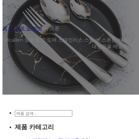
홈
/
바 용품 및 빨대
/
바 스푼
Mcallen 맞춤형 및 도매 스테인리스 스틸 바 스푼은 바 
대량으로 제공되며 로
검
색
제품 카테고리