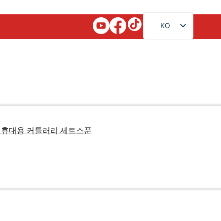
KO
EN
FR
RU
AR
JA
DE
트
휴대용 커틀러리 세트
스푼
ES
PT