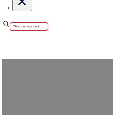
Obter um orçamento →
Conjunto de talheres para crianças
Mcallen Série por atacado: Solução
personalizada de talheres
ergonómicos perfeitos