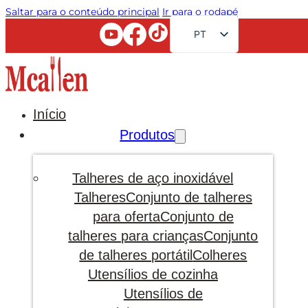
Saltar para o conteúdo principal
Ir para o rodapé
PT
EN
FR
RU
Início
AR
Produtos
JA
DE
Talheres de aço inoxidável
ES
Talheres
Conjunto de talheres
para oferta
Conjunto de
KO
talheres para crianças
Conjunto
de talheres portátil
Colheres
Utensílios de cozinha
Utensílios de