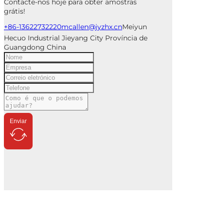
Contacte-nos hoje para obter amostras
grátis!
+86-13622732220
mcallen@jyzhx.cn
Meiyun
Hecuo Industrial Jieyang City Província de
Guangdong China
Enviar