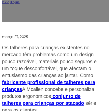
Início
/
Blogue
/
Conjunto de talheres para crianças Mcallen' Série por atacado:
Solução personalizada de talheres ergonómicos perfeitos
março 27, 2025
Os talheres para crianças existentes no
mercado têm problemas como um design
pouco razoável, materiais pouco seguros e
um toque desconfortável, que afectam o
entusiasmo das crianças ao jantar. Como
fabricante profissional de talheres para
crianças
A Mcallen concebe e personaliza
produtos ergonómicos
conjunto de
talheres para crianças por atacado
série
para os clientes.