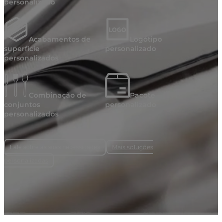
personalizado
Acabamentos de
Logótipo
superfície
personalizado
personalizados
Combinação de
Pacote
conjuntos
personalizado
personalizados
Mais soluções
Fale sobre as suas necessidades
personalizadas