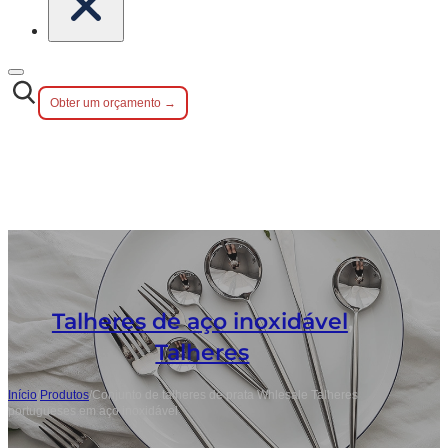
Obter um orçamento →
Talheres de aço inoxidável
,
Talheres
Início
/
Produtos
/
Conjunto de talheres de prata Whlesale Talheres
portugueses em aço inoxidável