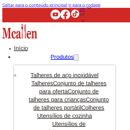
Saltar para o conteúdo principal
Ir para o rodapé
PT
PT
Início
Produtos
Talheres de aço inoxidável
Talheres
Conjunto de talheres
para oferta
Conjunto de
talheres para crianças
Conjunto
de talheres portátil
Colheres
Utensílios de cozinha
Utensílios de