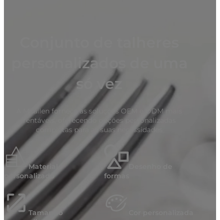
Conjunto de talheres
personalizados de uma
só vez
A Mcallen fornece as soluções OEM e ODM mais
rentáveis, oferecendo opções personalizadas
completas para as suas necessidades
Material
Desenho de
personalizado
formas
Tamanho
Cor personalizada