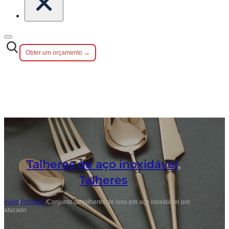
Obter um orçamento →
Talheres de aço inoxidável
,
Talheres
Início
/
Produtos
/
Conjunto de talheres de luxo em aço inoxidável por
atacado