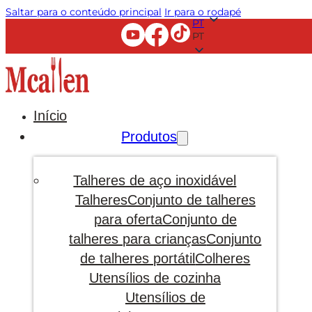
Saltar para o conteúdo principal
Ir para o rodapé
PT
PT
Início
Produtos
Talheres de aço inoxidável
Talheres
Conjunto de talheres
para oferta
Conjunto de
talheres para crianças
Conjunto
de talheres portátil
Colheres
Utensílios de cozinha
Utensílios de