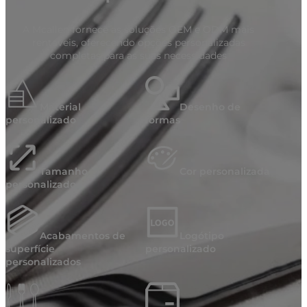
A Mcallen fornece as soluções OEM e ODM mais
rentáveis, oferecendo opções personalizadas
completas para as suas necessidades
Material
Desenho de
personalizado
formas
Tamanho
Cor personalizada
personalizado
Acabamentos de
Logótipo
superfície
personalizado
personalizados