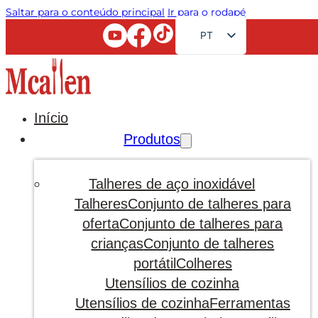
Saltar para o conteúdo principal
Ir para o rodapé
PT
EN
FR
RU
Início
AR
Produtos
JA
DE
Talheres de aço inoxidável
ES
Talheres
Conjunto de talheres para
oferta
Conjunto de talheres para
KO
crianças
Conjunto de talheres
portátil
Colheres
Utensílios de cozinha
Utensílios de cozinha
Ferramentas