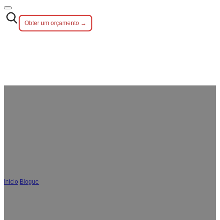
Obter um orçamento →
Porque é que as palhinhas
reutilizáveis de aço inoxidável são
populares?
Início
/
Blogue
/
Porque é que as palhinhas reutilizáveis de aço inoxidável são
populares?