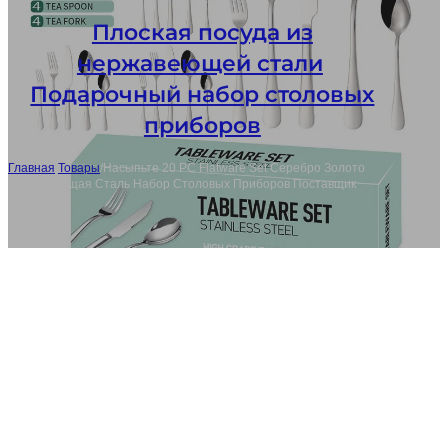
Плоская посуда из
нержавеющей стали
,
Подарочный набор столовых
приборов
Главная
/
Товары
/
Насыпьте 20 PC Flatware Set Серебро Золото
Нержавеющая Сталь Набор Столовых Приборов Поставщик