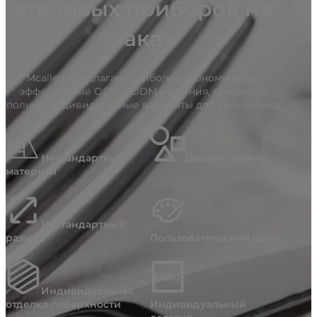
столовых приборов на
заказ
Mcallen предлагает наиболее экономически
эффективные OEM и ODM решения, предлагая
полные индивидуальные варианты для ваших нужд
Нестандартный
Дизайн формы
материал
Нестандартный
размер
Пользовательский цвет
Индивидуальная
отделка поверхности
Индивидуальный