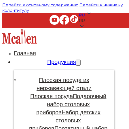
Перейти к основному содержанию
Перейти к нижнему
колонтитулу
RU
RU
Главная
Продукция
Плоская посуда из
нержавеющей стали
Плоская посуда
Подарочный
набор столовых
приборов
Набор детских
столовых
приборов
Портативный набор