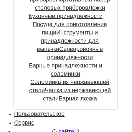
столовых приборов
Ложки
Кухонные принадлежности
Посуда для приготовления
пищи
Инструменты и
принадлежности для
выпечки
Сервировочные
принадлежности
Барные принадлежности и
соломинки
Соломинка из нержавеющей
стали
Чашка из нержавеющей
стали
Барная ложка
Пользовательское
Сервис
О сайте