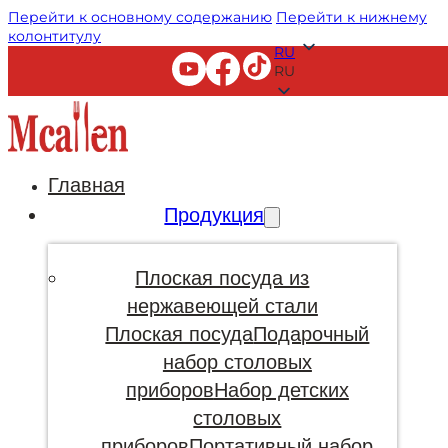
Перейти к основному содержанию
Перейти к нижнему
колонтитулу
RU
RU
Главная
Продукция
Плоская посуда из
нержавеющей стали
Плоская посуда
Подарочный
набор столовых
приборов
Набор детских
столовых
приборов
Портативный набор