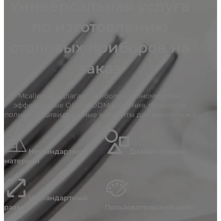
Универсальная услуга
по изготовлению
столовых приборов на
заказ
Mcallen предлагает наиболее экономически
эффективные OEM и ODM решения, предлагая
полные индивидуальные варианты для ваших нужд
Нестандартный
Дизайн формы
материал
Нестандартный
размер
Пользовательский цвет