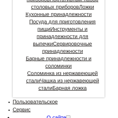
столовых приборов
Ложки
Кухонные принадлежности
Посуда для приготовления
пищи
Инструменты и
принадлежности для
выпечки
Сервировочные
принадлежности
Барные принадлежности и
соломинки
Соломинка из нержавеющей
стали
Чашка из нержавеющей
стали
Барная ложка
Пользовательское
Сервис
О сайте