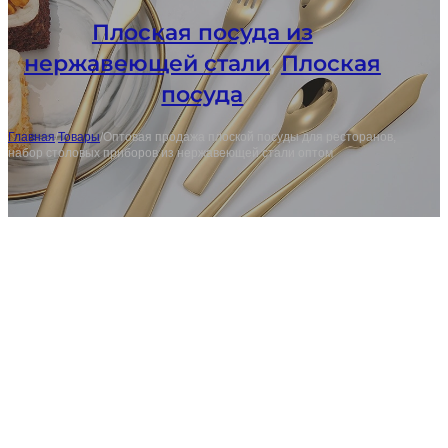
Плоская посуда из
нержавеющей стали
,
Плоская
посуда
Главная
/
Товары
/
Оптовая продажа плоской посуды для ресторанов,
набор столовых приборов из нержавеющей стали оптом