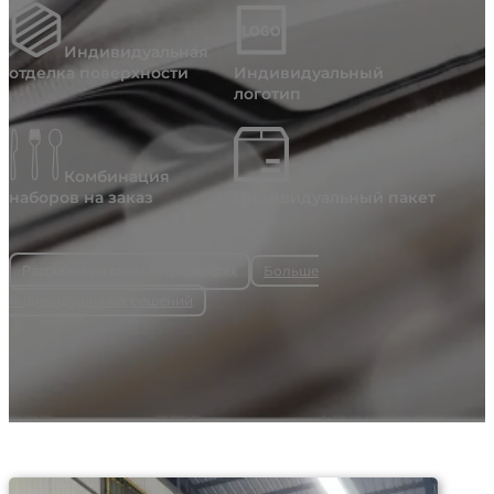
Индивидуальная
отделка поверхности
Индивидуальный
логотип
Комбинация
наборов на заказ
Индивидуальный пакет
Больше
Расскажите о своих потребностях
индивидуальных решений