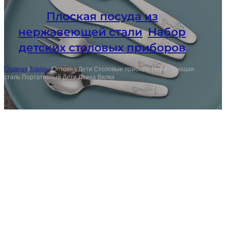
Плоская посуда из
нержавеющей стали
,
Набор
детских столовых приборов
Главная
/
Товары
/
Оптовая Дети Столовые приборы Нержавеющая
сталь Портативный Дети Ложка Вилка