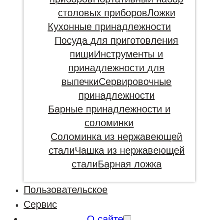
столовых приборов
Ложки
Кухонные принадлежности
Посуда для приготовления
пищи
Инструменты и
принадлежности для
выпечки
Сервировочные
принадлежности
Барные принадлежности и
соломинки
Соломинка из нержавеющей
стали
Чашка из нержавеющей
стали
Барная ложка
Пользовательское
Сервис
О сайте