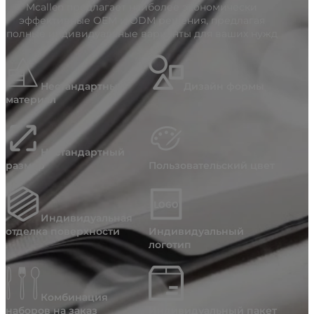
Mcallen предлагает наиболее экономически
эффективные OEM и ODM решения, предлагая
полные индивидуальные варианты для ваших нужд
Нестандартный
Дизайн формы
материал
Нестандартный
размер
Пользовательский цвет
Индивидуальная
отделка поверхности
Индивидуальный
логотип
Комбинация
наборов на заказ
Индивидуальный пакет