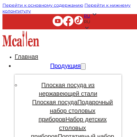
Перейти к основному содержанию
Перейти к нижнему
колонтитулу
RU
RU
Главная
Продукция
Плоская посуда из
нержавеющей стали
Плоская посуда
Подарочный
набор столовых
приборов
Набор детских
столовых
приборов
Портативный набор