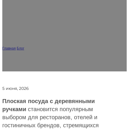
Оптовая продажа плоской посуды с
деревянными ручками: Полное
руководство покупателя для
ресторанов и отелей
Главная
/
Блог
/
Оптовая продажа плоской посуды с деревянными ручками:
Полное руководство покупателя для ресторанов и отелей
5 июня, 2026
Плоская посуда с деревянными
ручками
становится популярным
выбором для ресторанов, отелей и
гостиничных брендов, стремящихся