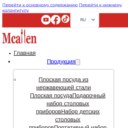
Перейти к основному содержанию
Перейти к нижнему
колонтитулу
RU
EN
FR
AR
Главная
JA
Продукция
DE
ES
Плоская посуда из
PT
нержавеющей стали
Плоская посуда
Подарочный
KO
набор столовых
приборов
Набор детских
столовых
приборов
Портативный набор