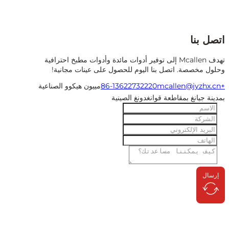
 بنا
تهدف Mcallen إلى توفير أدوات مائدة وأدوات مطبخ احترافية
 مخصصة. اتصل بنا اليوم للحصول على عينات مجانية!
mcallen@jyzhx
مييون هيكوو الصناعية
ة جيانغ بمقاطعة قوانغدونغ الصينية
ال