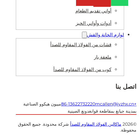
أواني تقديم الطعام
أدوات وأواني الخبز
لوازم الحانة والقش
قشات من الفولاذ المقاوم للصدأ
ملعقة بار
كوب من الفولاذ المقاوم للصدأ
 بنا
mcallen@jyzhx
مييون هيكوو الصناعية
ة جيانغ بمقاطعة قوانغدونغ الصينية
ماكالين الفولاذ المقاوم للصدأ
شركة محدودة. جميع الحقوق
ظة.