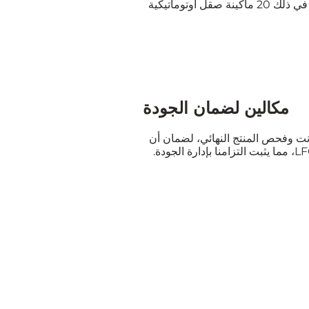
في Mcallen، يُمكِّننا فريق تطوير القوالب ذو الخبرة من الاستجابة بسرعة لاحتياجات العملاء. تم تجهيز الشركة بـ 127 ماكينة عالية الأداء، بما في ذلك 20 ماكينة صقل أوتوماتيكية
مكالين لضمان الجودة
رنت وفحص المنتج النهائي، لضمان أن