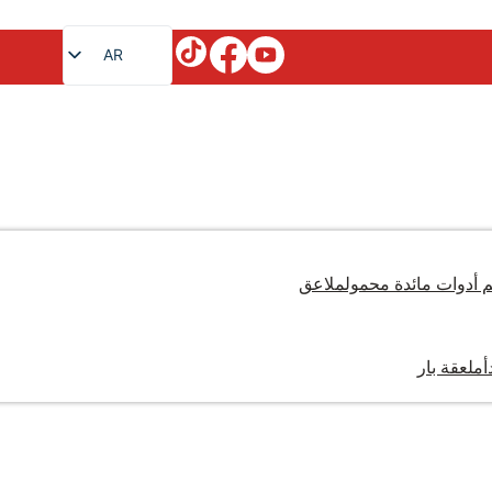
AR
EN
FR
RU
JA
DE
ES
أدوات مائدة محمول
ملاعق
PT
KO
أ
ملعقة بار