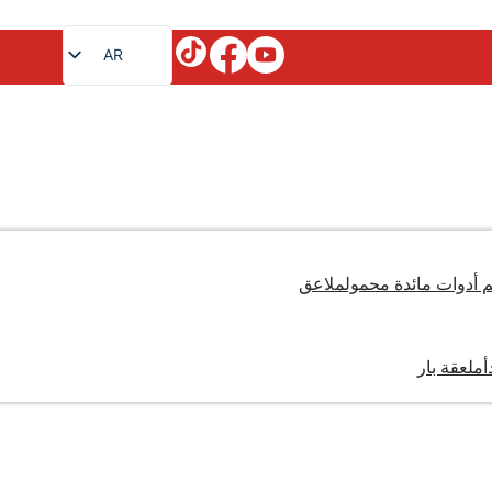
AR
EN
FR
RU
JA
DE
ES
أدوات مائدة محمول
ملاعق
PT
KO
أ
ملعقة بار