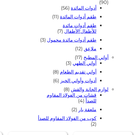
90
90
منتج
56
أدوات المائدة
56
منتج
11
طقم أدوات المائدة
11
منتج
طقم أدوات مائدة
7
للأطفال'الأطفال
7
منتجات
3
طقم أدوات مائدة محمول
3
منتجات
12
ملاعق
12
منتج
17
أواني المطبخ
17
منتج
3
أواني الطهي
3
منتجات
8
أواني تقديم الطعام
8
منتجات
6
أدوات وأواني الخبز
6
منتجات
8
لوازم الحانة والقش
8
منتجات
قشات من الفولاذ المقاوم
4
للصدأ
4
منتجات
2
ملعقة بار
2
منتجات
كوب من الفولاذ المقاوم للصدأ
2
2
2
منتجات