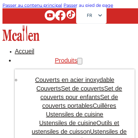
Passer au contenu principal
Passer au pied de page
FR
EN
RU
AR
Accueil
JA
Produits
DE
ES
Couverts en acier inoxydable
PT
Couverts
Set de couverts
Set de
couverts pour enfants
Set de
KO
couverts portables
Cuillères
Ustensiles de cuisine
Ustensiles de cuisine
Outils et
ustensiles de cuisson
Ustensiles de