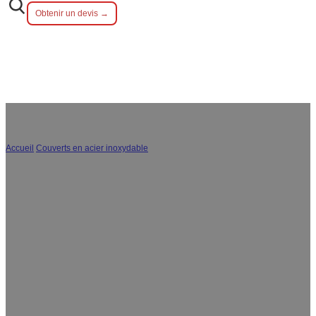
Obtenir un devis →
Accueil
/
Couverts en acier inoxydable
/
Cuillères
Bienvenue à la découverte des séries de cuillères en
acier inoxydable en gros et sur mesure de Mcallen.
Nous proposons divers moules, y compris des cuillères
de service en acier inoxydable, des cuillères à dessert,
des cuillères à soupe, etc. En tant que fabricant de
cuillères en acier inoxydable, nous fournissons des
solutions de personnalisation en vrac rentables pour le
marché mondial.