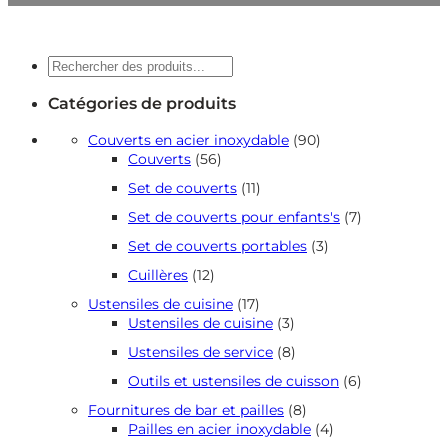
Recherche
Catégories de produits
90
Couverts en acier inoxydable
90
56
produits
Couverts
56
produits
11
Set de couverts
11
produits
7
Set de couverts pour enfants's
7
produits
3
Set de couverts portables
3
produits
12
Cuillères
12
produits
17
Ustensiles de cuisine
17
produits
3
Ustensiles de cuisine
3
produits
8
Ustensiles de service
8
produits
6
Outils et ustensiles de cuisson
6
produits
8
Fournitures de bar et pailles
8
produits
4
Pailles en acier inoxydable
4
produits