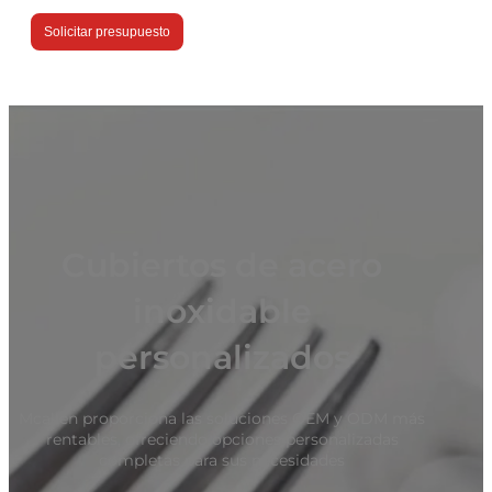
Solicitar presupuesto
Cubiertos de acero
inoxidable
personalizados
Mcallen proporciona las soluciones OEM y ODM más
rentables, ofreciendo opciones personalizadas
completas para sus necesidades