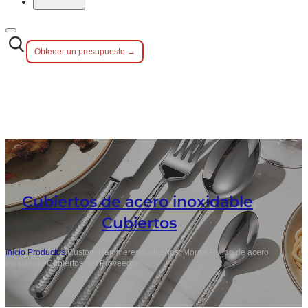
Obtener un presupuesto →
Cubiertos de acero inoxidable
,
Cubiertos
Inicio
/
Productos
/
Custom Hammered Cubiertos, Morror Pulido de acero
inoxidable Cubiertos Set Proveedor