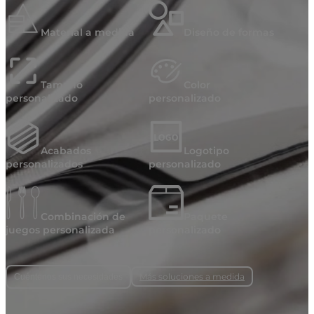
Material a medida
Diseño de formas
Tamaño
Color
personalizado
personalizado
Acabados
Logotipo
personalizados
personalizado
Combinación de
Paquete
juegos personalizada
personalizado
Más soluciones a medida
Cuéntenos sus necesidades