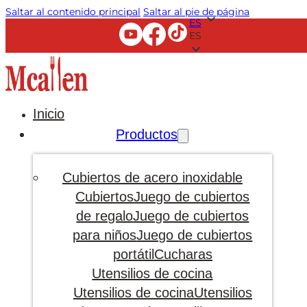
Saltar al contenido principal
Saltar al pie de página
ES
ES
Inicio
Productos
Cubiertos de acero inoxidable
Cubiertos
Juego de cubiertos
de regalo
Juego de cubiertos
para niños
Juego de cubiertos
portátil
Cucharas
Utensilios de cocina
Utensilios de cocina
Utensilios