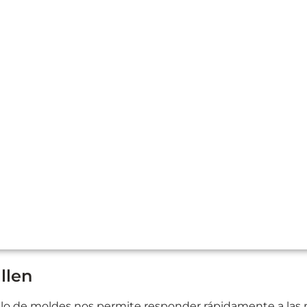
llen
o de moldes nos permite responder rápidamente a las ne