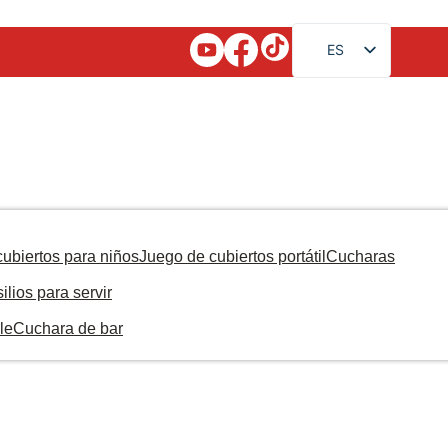
ES
EN
FR
RU
AR
JA
DE
ubiertos para niños
Juego de cubiertos portátil
Cucharas
PT
ilios para servir
KO
le
Cuchara de bar