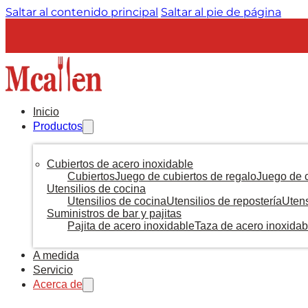
Saltar al contenido principal
Saltar al pie de página
Inicio
Productos
Cubiertos de acero inoxidable
Cubiertos
Juego de cubiertos de regalo
Juego de c
Utensilios de cocina
Utensilios de cocina
Utensilios de repostería
Utens
Suministros de bar y pajitas
Pajita de acero inoxidable
Taza de acero inoxidab
A medida
Servicio
Acerca de