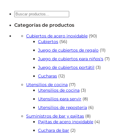
Buscar
en
Categorías de productos
90
Cubiertos de acero inoxidable
90
56
productos
Cubiertos
56
productos
11
Juego de cubiertos de regalo
11
productos
7
Juego de cubiertos para niños's
7
productos
3
Juego de cubiertos portátil
3
productos
12
Cucharas
12
productos
17
Utensilios de cocina
17
productos
3
Utensilios de cocina
3
productos
8
Utensilios para servir
8
productos
6
Utensilios de repostería
6
productos
8
Suministros de bar y pajitas
8
productos
4
Pajitas de acero inoxidable
4
productos
2
Cuchara de bar
2