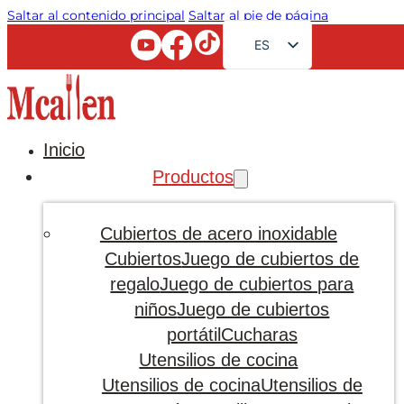
Saltar al contenido principal
Saltar al pie de página
ES
EN
FR
RU
Inicio
AR
Productos
JA
DE
Cubiertos de acero inoxidable
PT
Cubiertos
Juego de cubiertos de
regalo
Juego de cubiertos para
KO
niños
Juego de cubiertos
portátil
Cucharas
Utensilios de cocina
Utensilios de cocina
Utensilios de