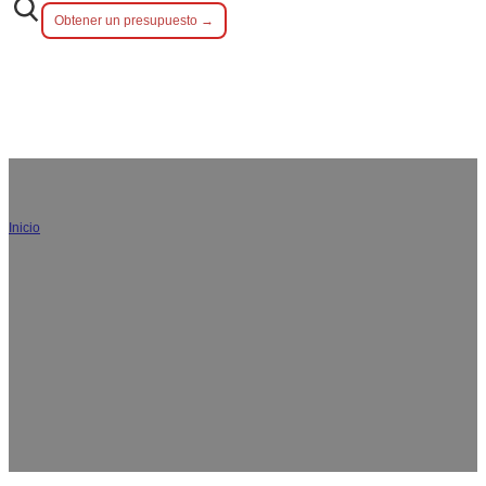
Obtener un presupuesto →
Inicio
/
Utensilios de cocina
Somos fabricantes y proveedores profesionales de
utensilios de cocina, y trabajamos con más de 500
marcas de alta calidad y con una rápida tramitación de
los pedidos. Nuestros utensilios de cocina al por mayor
personalizados incluyen utensilios de cocina de acero
inoxidable, utensilios para hornear y utensilios para
servir.