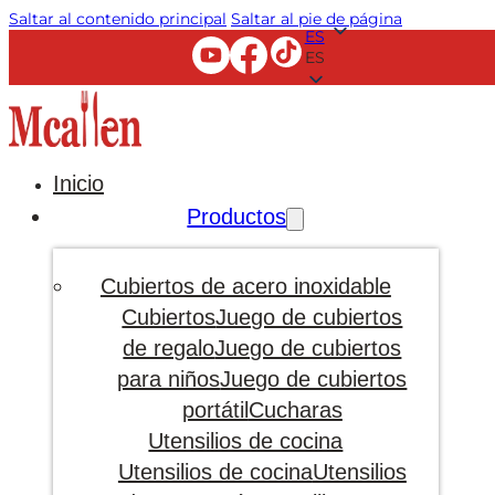
Saltar al contenido principal
Saltar al pie de página
ES
ES
Inicio
Productos
Cubiertos de acero inoxidable
Cubiertos
Juego de cubiertos
de regalo
Juego de cubiertos
para niños
Juego de cubiertos
portátil
Cucharas
Utensilios de cocina
Utensilios de cocina
Utensilios