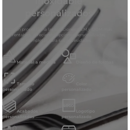
inoxidable
personalizados
Mcallen proporciona las soluciones OEM y ODM más
rentables, ofreciendo opciones personalizadas
completas para sus necesidades
Material a medida
Diseño de formas
Tamaño
Color
personalizado
personalizado
Acabados
Logotipo
personalizados
personalizado