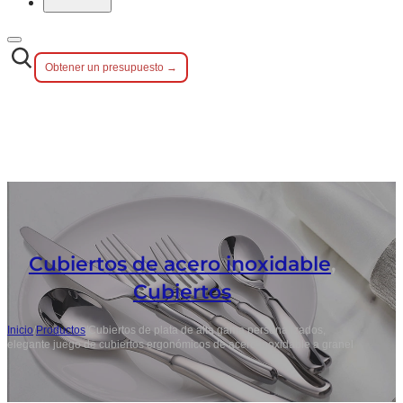
Obtener un presupuesto →
Cubiertos de acero inoxidable
,
Cubiertos
Inicio
/
Productos
/
Cubiertos de plata de alta gama personalizados,
elegante juego de cubiertos ergonómicos de acero inoxidable a granel