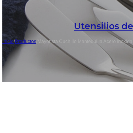
Utensilios d
Inicio
/
Productos
/
Mayorista Cuchillo Mantequilla Acero Inoxid