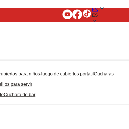
ES
ES
ubiertos para niños
Juego de cubiertos portátil
Cucharas
ilios para servir
le
Cuchara de bar