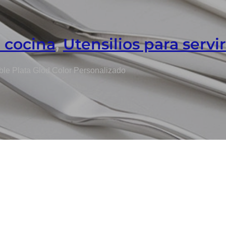
e cocina
,
Utensilios para servir
able Plata Glod Color Personalizado