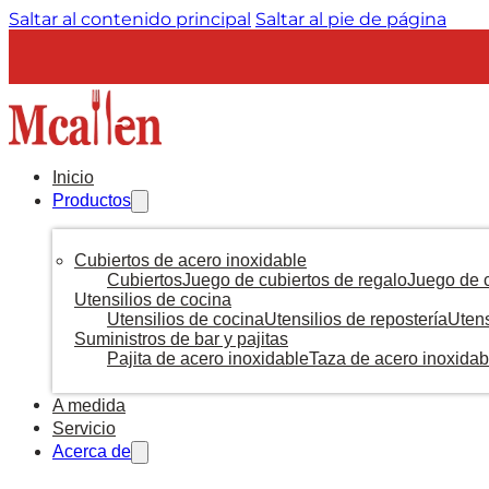
Saltar al contenido principal
Saltar al pie de página
Inicio
Productos
Cubiertos de acero inoxidable
Cubiertos
Juego de cubiertos de regalo
Juego de c
Utensilios de cocina
Utensilios de cocina
Utensilios de repostería
Utens
Suministros de bar y pajitas
Pajita de acero inoxidable
Taza de acero inoxidab
A medida
Servicio
Acerca de