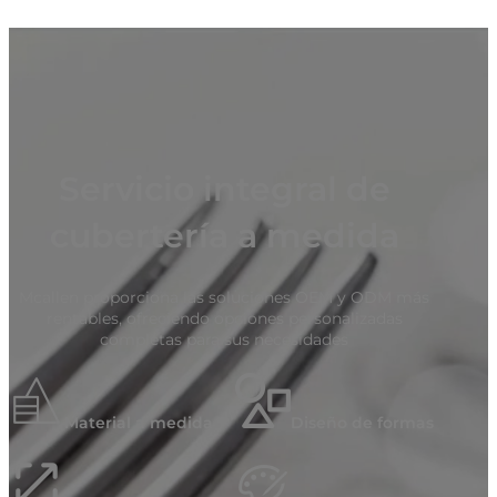
Servicio integral de
cubertería a medida
Mcallen proporciona las soluciones OEM y ODM más
rentables, ofreciendo opciones personalizadas
completas para sus necesidades
Material a medida
Diseño de formas