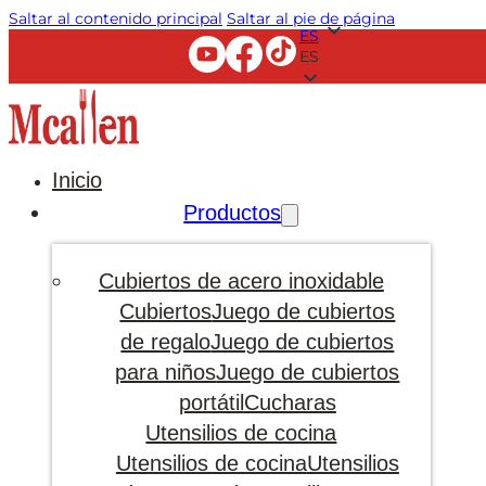
Saltar al contenido principal
Saltar al pie de página
ES
ES
Inicio
Productos
Cubiertos de acero inoxidable
Cubiertos
Juego de cubiertos
de regalo
Juego de cubiertos
para niños
Juego de cubiertos
portátil
Cucharas
Utensilios de cocina
Utensilios de cocina
Utensilios