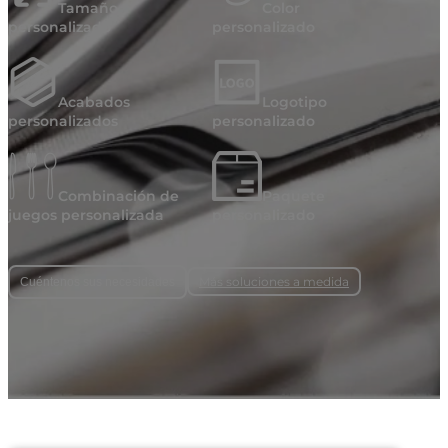
Tamaño
Color
personalizado
personalizado
Acabados
Logotipo
personalizados
personalizado
Combinación de
Paquete
juegos personalizada
personalizado
Más soluciones a medida
Cuéntenos sus necesidades