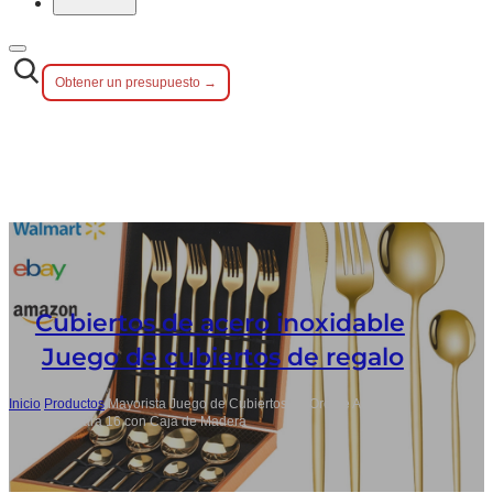
Obtener un presupuesto →
Cubiertos de acero inoxidable
,
Juego de cubiertos de regalo
Inicio
/
Productos
/
Mayorista Juego de Cubiertos de Oro de Acero
Inoxidable para 16 con Caja de Madera