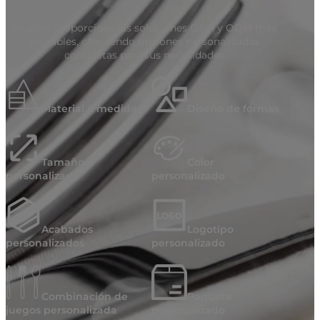
Mcallen proporciona las soluciones OEM y ODM más
rentables, ofreciendo opciones personalizadas
completas para sus necesidades
Material a medida
Diseño de formas
Tamaño
Color
personalizado
personalizado
Acabados
Logotipo
personalizados
personalizado
Combinación de
Paquete
juegos personalizada
personalizado