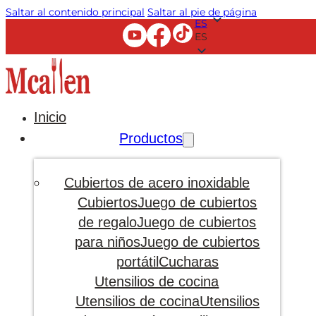
Saltar al contenido principal
Saltar al pie de página
ES
ES
Inicio
Productos
Cubiertos de acero inoxidable
Cubiertos
Juego de cubiertos
de regalo
Juego de cubiertos
para niños
Juego de cubiertos
portátil
Cucharas
Utensilios de cocina
Utensilios de cocina
Utensilios