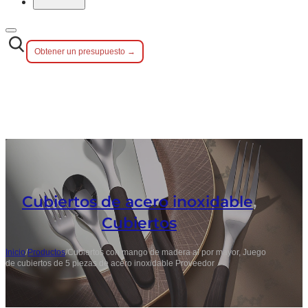
Obtener un presupuesto →
Cubiertos de acero inoxidable
,
Cubiertos
Inicio
/
Productos
/
Cubiertos con mango de madera al por mayor, Juego
de cubiertos de 5 piezas de acero inoxidable Proveedor