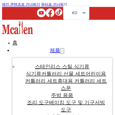
메인 콘텐츠로 건너뛰기
푸터로 건너뛰기
KO
EN
FR
RU
홈
AR
제품
JA
DE
스테인리스 스틸 식기류
ES
식기류
커틀러리 선물 세트
어린이용
커틀러리 세트
휴대용 커틀러리 세트
PT
스푼
주방 용품
조리 도구
베이킹 도구 및 기구
서빙
도구