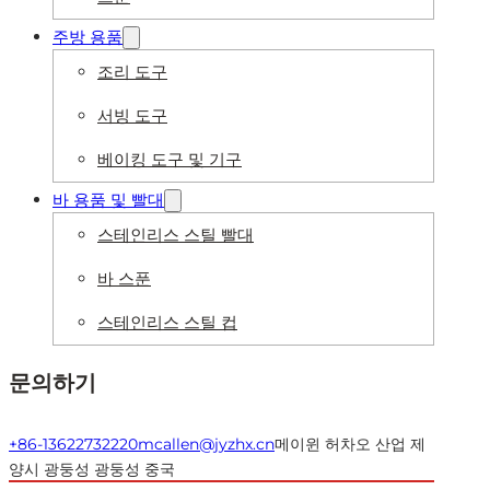
주방 용품
조리 도구
서빙 도구
베이킹 도구 및 기구
바 용품 및 빨대
스테인리스 스틸 빨대
바 스푼
스테인리스 스틸 컵
문의하기
+86-13622732220
mcallen@jyzhx.cn
메이윈 허차오 산업 제
양시 광둥성 광둥성 중국