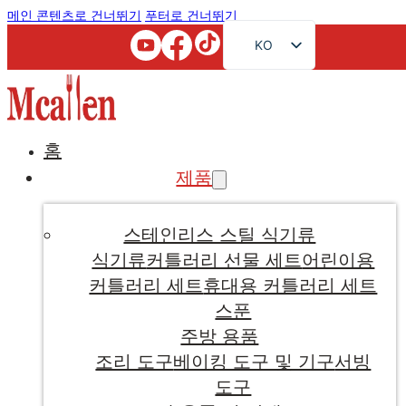
메인 콘텐츠로 건너뛰기
푸터로 건너뛰기
KO
EN
FR
RU
홈
AR
제품
JA
DE
스테인리스 스틸 식기류
ES
식기류
커틀러리 선물 세트
어린이용
커틀러리 세트
휴대용 커틀러리 세트
PT
스푼
주방 용품
조리 도구
베이킹 도구 및 기구
서빙
도구