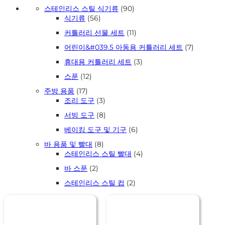
90
스테인리스 스틸 식기류
90
56
개
식기류
56
개
상
11
커틀러리 선물 세트
11
상
품
개
품
7
어린이&#039.5 아동용 커틀러리 세트
7
상
개
품
3
휴대용 커틀러리 세트
3
상
개
품
12
스푼
12
상
개
품
17
주방 용품
17
상
개
3
조리 도구
3
품
상
개
8
서빙 도구
8
품
상
개
품
6
베이킹 도구 및 기구
6
상
개
품
8
바 용품 및 빨대
8
상
개
4
스테인리스 스틸 빨대
4
품
상
개
2
바 스푼
2
품
상
개
품
2
스테인리스 스틸 컵
2
상
개
품
상
품