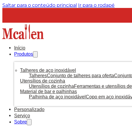
Saltar para o conteúdo principal
Ir para o rodapé
Início
Produtos
Talheres de aço inoxidável
Talheres
Conjunto de talheres para oferta
Conjunto
Utensílios de cozinha
Utensílios de cozinha
Ferramentas e utensílios de
Material de bar e palhinhas
Palhinha de aço inoxidável
Copo em aço inoxidáv
Personalizado
Serviço
Sobre