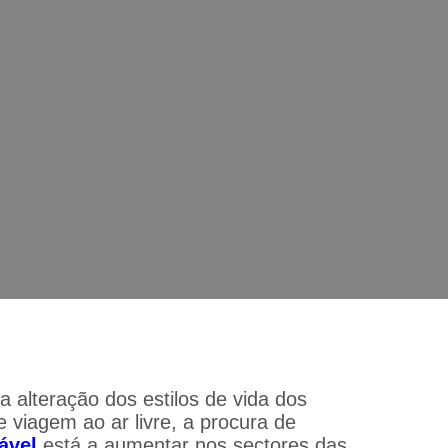
 portáteis de aço inoxidável estão 
presentes？
aço inoxidável estão crescendo no mercado de viagens e prese
 alteração dos estilos de vida dos
 viagem ao ar livre, a procura de
ável
está a aumentar nos sectores das