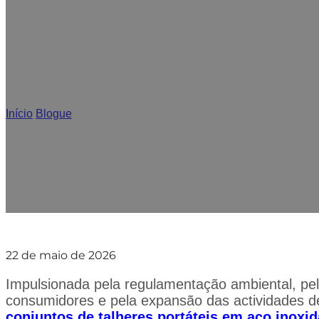
Por que os conjuntos de talheres
Início
/
Blogue
/
Por que os conjuntos de talheres portáteis de 
22 de maio de 2026
Impulsionada pela regulamentação ambiental, pela
consumidores e pela expansão das actividades de
conjuntos de talheres portáteis em aço inoxid