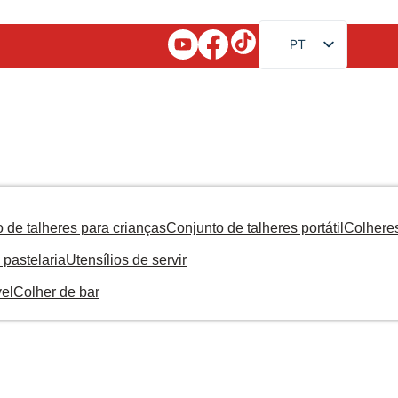
PT
EN
FR
RU
AR
JA
DE
 de talheres para crianças
Conjunto de talheres portátil
Colhere
ES
 pastelaria
Utensílios de servir
KO
el
Colher de bar