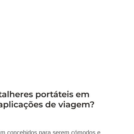
talheres portáteis em
 aplicações de viagem?
oram concebidos para serem cómodos e