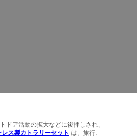
カトラリーセットが旅行やギフト市場で
ギフト市場で伸びている理由とは？
トドア活動の拡大などに後押しされ、
ンレス製カトラリーセット
は、旅行、