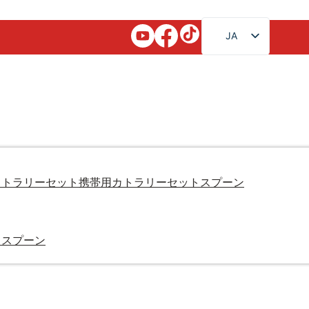
JA
EN
FR
RU
AR
DE
ES
カトラリーセット
携帯用カトラリーセット
スプーン
PT
KO
・スプーン