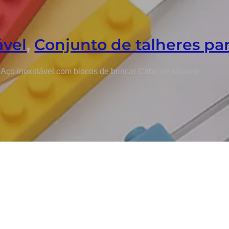
ável
,
Conjunto de talheres par
 Aço inoxidável com blocos de brincar Cabo de silicone