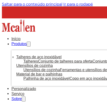
Saltar para o conteúdo principal
Ir para o rodapé
Início
Produtos
Talheres de aço inoxidável
Talheres
Conjunto de talheres para oferta
Conjunto
Utensílios de cozinha
Utensílios de cozinha
Ferramentas e utensílios de
Material de bar e palhinhas
Palhinha de aço inoxidável
Copo em aço inoxidáv
Personalizado
Serviço
Sobre