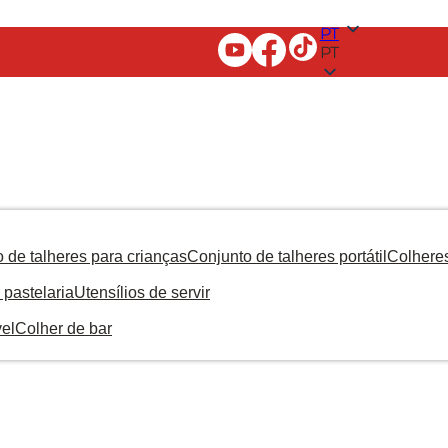
PT
PT
 de talheres para crianças
Conjunto de talheres portátil
Colhere
 pastelaria
Utensílios de servir
el
Colher de bar