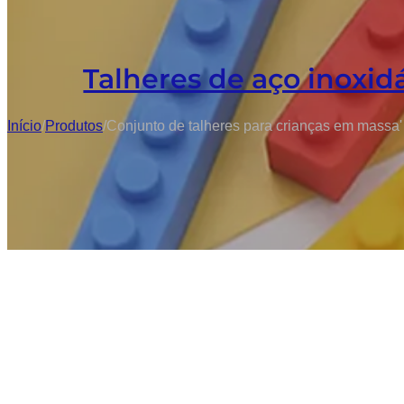
Talheres de aço inoxid
Início
/
Produtos
/
Conjunto de talheres para crianças em massa'