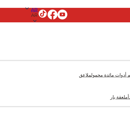
AR
AR
أدوات مائدة محمول
ملاعق
أ
ملعقة بار