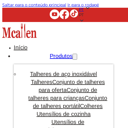
Saltar para o conteúdo principal
Ir para o rodapé
PT
PT
Início
Produtos
Talheres de aço inoxidável
Talheres
Conjunto de talheres
para oferta
Conjunto de
talheres para crianças
Conjunto
de talheres portátil
Colheres
Utensílios de cozinha
Utensílios de