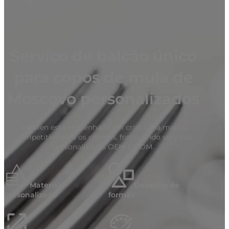
Serviço de balcão único
para copos de mula de
Moscovo personalizados
Mcallen está empenhada em criar uma marca
competitiva para os clientes, fornecendo serviços
personalizados OEM e ODM.
Material
Desenho de
personalizado
formas