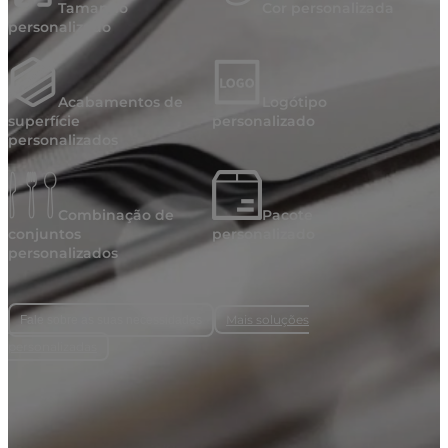
Tamanho
Cor personalizada
personalizado
Acabamentos de
Logótipo
superfície
personalizado
personalizados
Combinação de
Pacote
conjuntos
personalizado
personalizados
Mais soluções
Fale sobre as suas necessidades
personalizadas