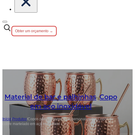
Obter um orçamento →
Material de bar e palhinhas
,
Copo
em aço inoxidável
Início
/
Produtos
/
Copos para Moscow Mule personalizados Copos de
cobre martelado em aço inoxidável