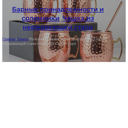
Барные принадлежности и
соломинки
,
Чашка из
нержавеющей стали
Главная
/
Товары
/
Пользовательские чашки Moscow Mule Cups из
нержавеющей стали Hammered Copper Cups