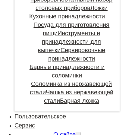
столовых приборов
Ложки
Кухонные принадлежности
Посуда для приготовления
пищи
Инструменты и
принадлежности для
выпечки
Сервировочные
принадлежности
Барные принадлежности и
соломинки
Соломинка из нержавеющей
стали
Чашка из нержавеющей
стали
Барная ложка
Пользовательское
Сервис
О сайте