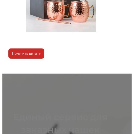
Получить цитату
Единый сервис для
заказных чашек