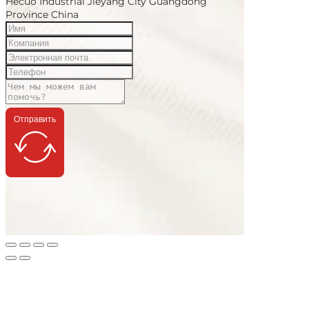
Hecuo Industrial Jieyang City Guangdong
Province China
Отправить