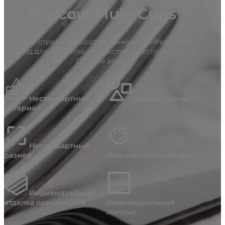
Moscow Mule Cups
Mcallen стремится создать конкурентоспособный
бренд для клиентов, предоставляя услуги OEM и
ODM на заказ.
Нестандартный
Дизайн формы
материал
Нестандартный
размер
Пользовательский цвет
Индивидуальная
отделка поверхности
Индивидуальный
логотип