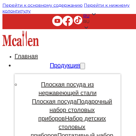
Перейти к основному содержанию
Перейти к нижнему
колонтитулу
RU
RU
Главная
Продукция
Плоская посуда из
нержавеющей стали
Плоская посуда
Подарочный
набор столовых
приборов
Набор детских
столовых
приборов
Портативный набор