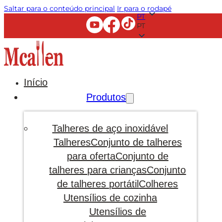
Saltar para o conteúdo principal
Ir para o rodapé
PT
PT
Início
Produtos
Talheres de aço inoxidável
Talheres
Conjunto de talheres
para oferta
Conjunto de
talheres para crianças
Conjunto
de talheres portátil
Colheres
Utensílios de cozinha
Utensílios de