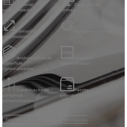
Material
Desenho de
personalizado
formas
Tamanho
Cor personalizada
personalizado
Acabamentos de
Logótipo
superfície
personalizado
personalizados
Combinação de
Pacote
conjuntos
personalizado
personalizados
Mais soluções
Fale sobre as suas necessidades