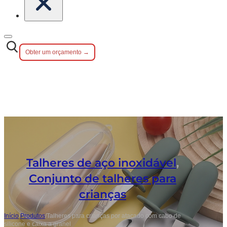
Obter um orçamento →
Talheres de aço inoxidável
,
Conjunto de talheres para
crianças
Início
/
Produtos
/
Talheres para crianças por atacado com cabo de
silicone e caixa a granel