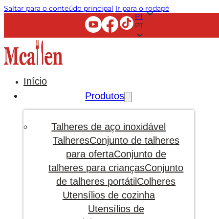
Saltar para o conteúdo principal
Ir para o rodapé
PT
PT
Início
Produtos
Talheres de aço inoxidável
Talheres
Conjunto de talheres
para oferta
Conjunto de
talheres para crianças
Conjunto
de talheres portátil
Colheres
Utensílios de cozinha
Utensílios de