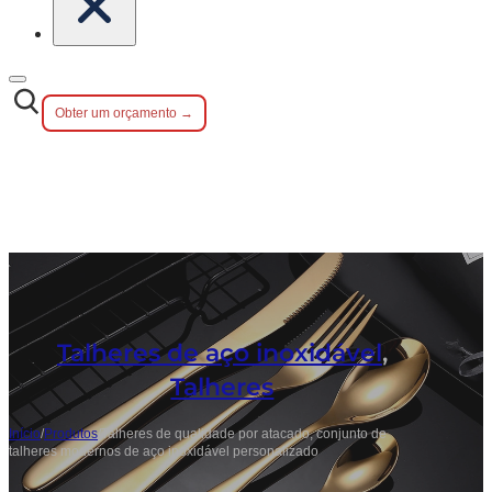
Obter um orçamento →
Talheres de aço inoxidável
,
Talheres
Início
/
Produtos
/
Talheres de qualidade por atacado, conjunto de
talheres modernos de aço inoxidável personalizado