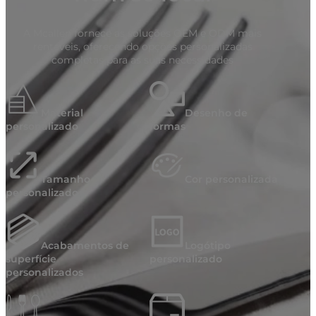
A Mcallen fornece as soluções OEM e ODM mais
rentáveis, oferecendo opções personalizadas
completas para as suas necessidades
Material
Desenho de
personalizado
formas
Tamanho
Cor personalizada
personalizado
Acabamentos de
Logótipo
superfície
personalizado
personalizados