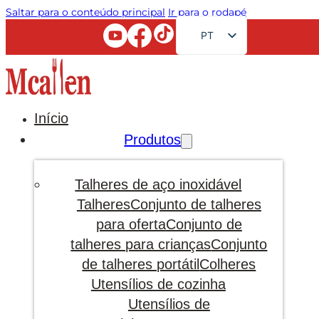
Saltar para o conteúdo principal
Ir para o rodapé
PT
EN
FR
RU
Início
AR
Produtos
JA
DE
Talheres de aço inoxidável
ES
Talheres
Conjunto de talheres
para oferta
Conjunto de
KO
talheres para crianças
Conjunto
de talheres portátil
Colheres
Utensílios de cozinha
Utensílios de