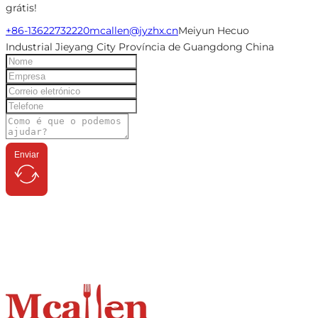
grátis!
+86-13622732220
mcallen@jyzhx.cn
Meiyun Hecuo
Industrial Jieyang City Província de Guangdong China
Enviar