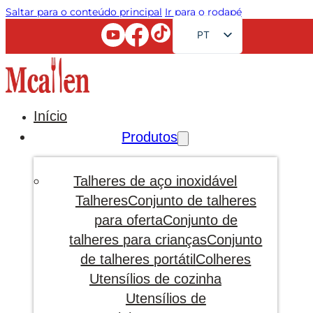
Saltar para o conteúdo principal
Ir para o rodapé
PT
EN
FR
RU
Início
AR
Produtos
JA
DE
Talheres de aço inoxidável
ES
Talheres
Conjunto de talheres
para oferta
Conjunto de
KO
talheres para crianças
Conjunto
de talheres portátil
Colheres
Utensílios de cozinha
Utensílios de