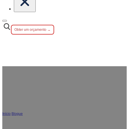
Obter um orçamento →
Tipos de aço inoxidável para talheres:
18/10, 18/8, 18/0 e graus especiais
Início
/
Blogue
/
Tipos de aço inoxidável para talheres: 18/10, 18/8, 18/0 e graus
especiais