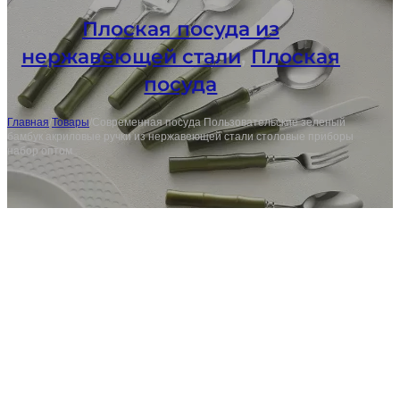
Плоская посуда из
нержавеющей стали
,
Плоская
посуда
Главная
/
Товары
/
Современная посуда Пользовательские зеленый
бамбук акриловые ручки из нержавеющей стали столовые приборы
набор оптом