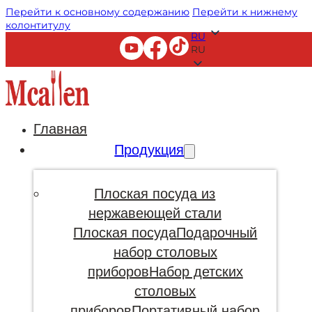
Перейти к основному содержанию
Перейти к нижнему
колонтитулу
RU
RU
Главная
Продукция
Плоская посуда из
нержавеющей стали
Плоская посуда
Подарочный
набор столовых
приборов
Набор детских
столовых
приборов
Портативный набор