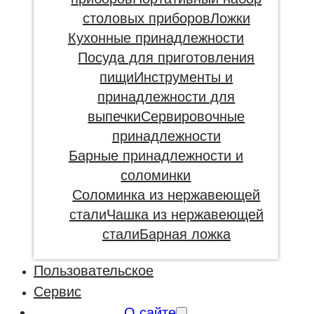
столовых приборов
Ложки
Кухонные принадлежности
Посуда для приготовления
пищи
Инструменты и
принадлежности для
выпечки
Сервировочные
принадлежности
Барные принадлежности и
соломинки
Соломинка из нержавеющей
стали
Чашка из нержавеющей
стали
Барная ложка
Пользовательское
Сервис
О сайте