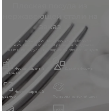
Плоская посуда из
нержавеющей стали на
заказ
Mcallen предлагает наиболее экономически
эффективные OEM и ODM решения, предлагая
полные индивидуальные варианты для ваших нужд
Нестандартный
Дизайн формы
материал
Нестандартный
размер
Пользовательский цвет