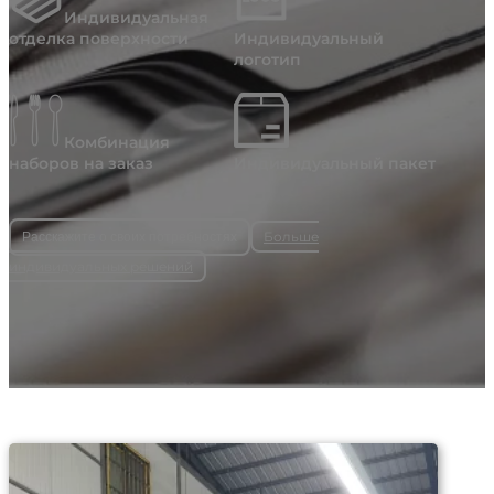
Индивидуальная
отделка поверхности
Индивидуальный
логотип
Комбинация
наборов на заказ
Индивидуальный пакет
Больше
Расскажите о своих потребностях
индивидуальных решений