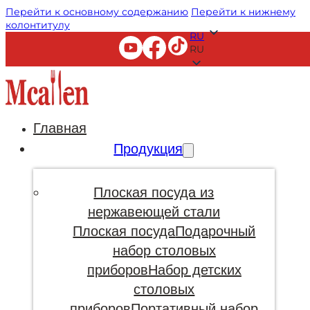
Перейти к основному содержанию
Перейти к нижнему
колонтитулу
RU
RU
Главная
Продукция
Плоская посуда из
нержавеющей стали
Плоская посуда
Подарочный
набор столовых
приборов
Набор детских
столовых
приборов
Портативный набор