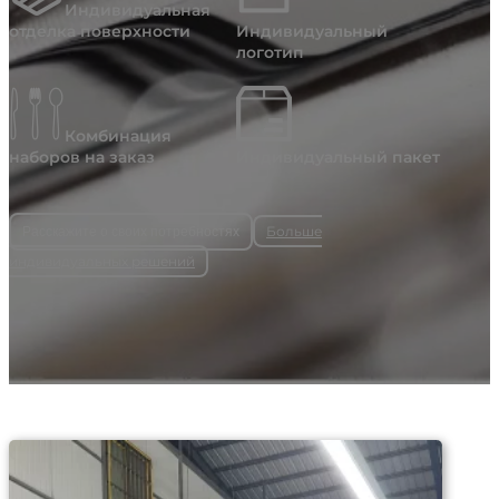
Индивидуальная
отделка поверхности
Индивидуальный
логотип
Комбинация
наборов на заказ
Индивидуальный пакет
Больше
Расскажите о своих потребностях
индивидуальных решений