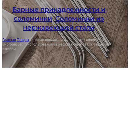
Барные принадлежности и
соломинки
,
Соломинки из
нержавеющей стали
Главная
/
Товары
/
Оптовая продажа металлических соломинок
многоразового использования из нержавеющей стали с прямым
изгибом