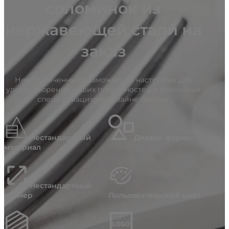
соломинок из
нержавеющей стали на
заказ
Неограниченные возможности настройки для
удовлетворения ваших потребностей в различных
спецификациях и дизайне бренда.
Нестандартный
Дизайн формы
материал
Нестандартный
размер
Пользовательский цвет