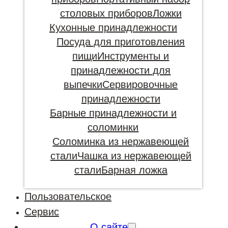
столовых приборов
Ложки
Кухонные принадлежности
Посуда для приготовления
пищи
Инструменты и
принадлежности для
выпечки
Сервировочные
принадлежности
Барные принадлежности и
соломинки
Соломинка из нержавеющей
стали
Чашка из нержавеющей
стали
Барная ложка
Пользовательское
Сервис
О сайте