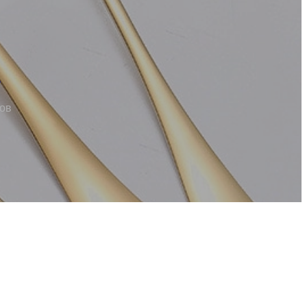
и
ров