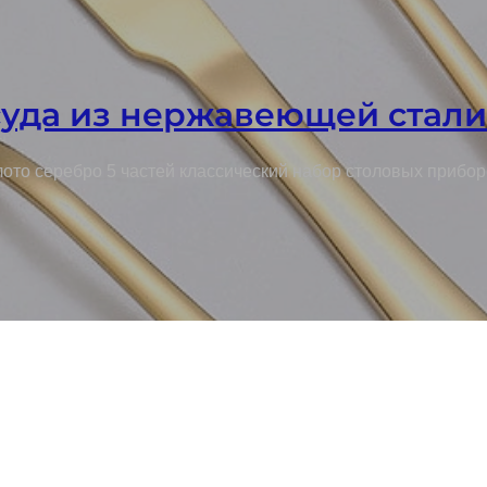
суда из нержавеющей стал
ото серебро 5 частей классический набор столовых прибо