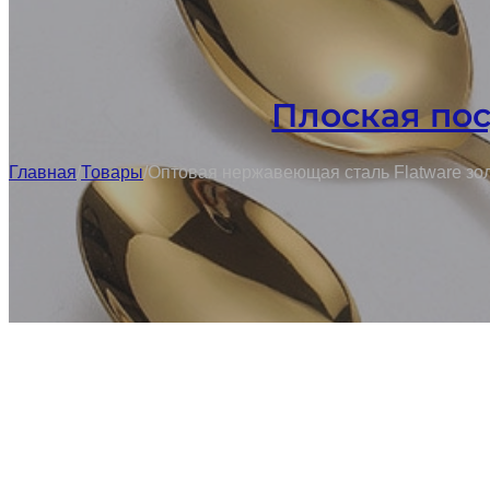
Плоская по
Главная
/
Товары
/
Оптовая нержавеющая сталь Flatware зол