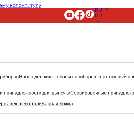
ему колонтитулу
RU
RU
приборов
Набор детских столовых приборов
Портативный на
и принадлежности для выпечки
Сервировочные принадлеж
ержавеющей стали
Барная ложка