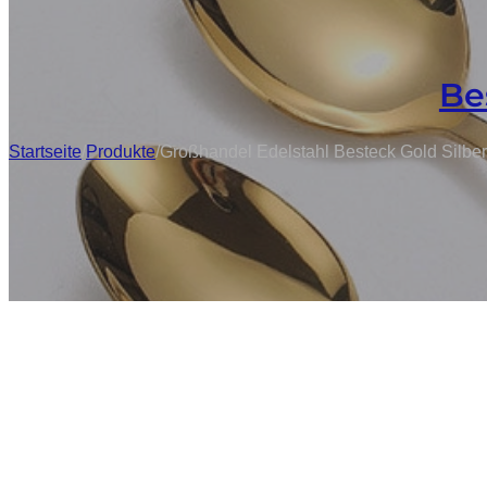
Be
Startseite
/
Produkte
/
Großhandel Edelstahl Besteck Gold Silber