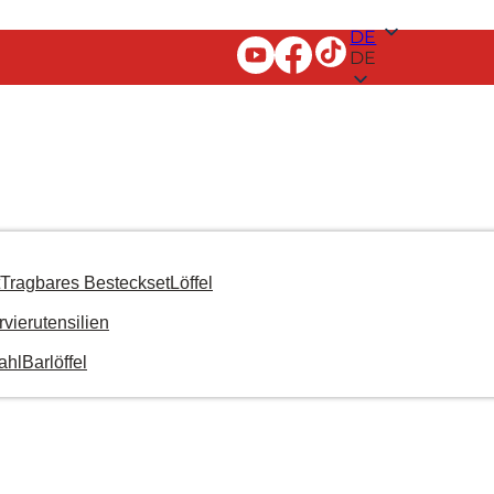
DE
DE
Tragbares Besteckset
Löffel
rvierutensilien
ahl
Barlöffel