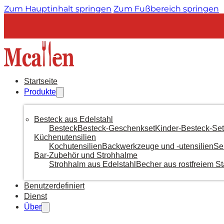
Zum Hauptinhalt springen
Zum Fußbereich springen
Startseite
Produkte
Besteck aus Edelstahl
Besteck
Besteck-Geschenkset
Kinder-Besteck-Set
Küchenutensilien
Kochutensilien
Backwerkzeuge und -utensilien
Se
Bar-Zubehör und Strohhalme
Strohhalm aus Edelstahl
Becher aus rostfreiem St
Benutzerdefiniert
Dienst
Über