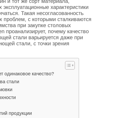
ин и тот же сорт материала,
х эксплуатационные характеристики
ичаться. Такая несогласованность
х проблем, с которыми сталкиваются
имства при закупке столовых
en проанализирует, почему качество
ющей стали варьируется даже при
еющей стали, с точки зрения
т одинаковое качество?
тва стали
рмовки
рхности
ртий продукции