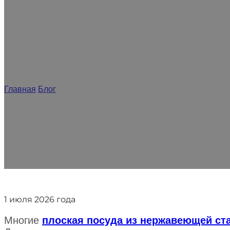
Почему качество коммерчески
даже при использ
Главная
/
Блог
/
Почему качество коммерческих столовых пр
стали
1 июля 2026 года
Многие
плоская посуда из нержавеющей ст