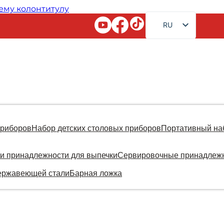
ему колонтитулу
RU
EN
FR
AR
JA
DE
ES
приборов
Набор детских столовых приборов
Портативный на
PT
и принадлежности для выпечки
Сервировочные принадлеж
KO
ержавеющей стали
Барная ложка