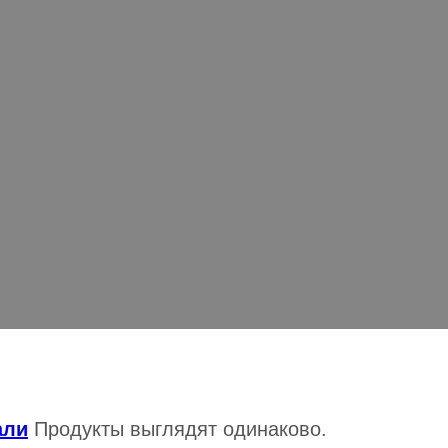
х столовых приборов из нержаве
овании одного и того же сорта 
иборов из нержавеющей стали может различаться даже при
али
Продукты выглядят одинаково.