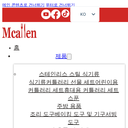
메인 콘텐츠로 건너뛰기
푸터로 건너뛰기
KO
EN
FR
RU
홈
AR
제품
JA
DE
스테인리스 스틸 식기류
ES
식기류
커틀러리 선물 세트
어린이용
커틀러리 세트
휴대용 커틀러리 세트
PT
스푼
주방 용품
조리 도구
베이킹 도구 및 기구
서빙
도구