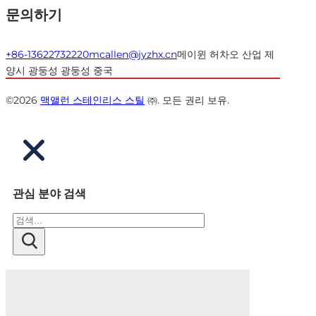
문의하기
+86-13622732220
mcallen@jyzhx.cn
메이윈 허차오 산업 제
양시 광둥성 광둥성 중국
©2026
맥앨런 스테인리스 스틸
㈜. 모든 권리 보유.
관심 분야 검색
검
색