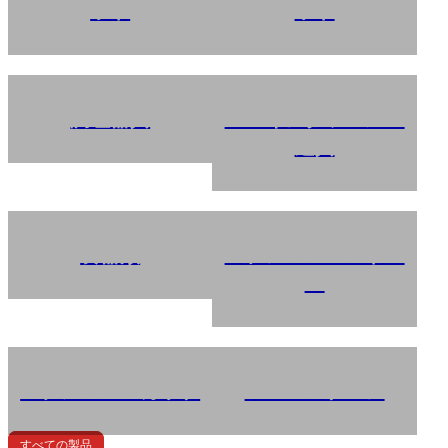
ット
ット
調理器具
ベーキングツール＆
道具
食器類
ステンレス・ストロ
ー
ステンレス・カップ
バー・スプーン
すべての製品