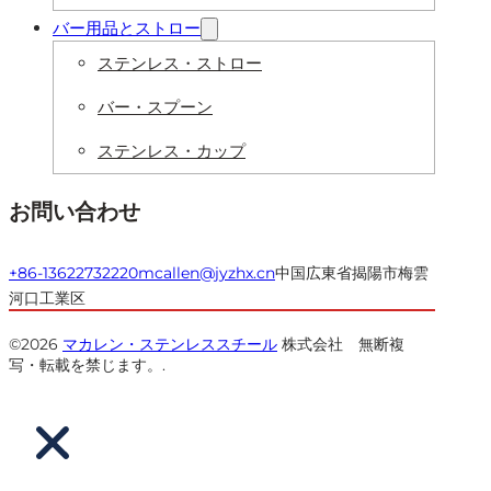
バー用品とストロー
ステンレス・ストロー
バー・スプーン
ステンレス・カップ
お問い合わせ
+86-13622732220
mcallen@jyzhx.cn
中国広東省揭陽市梅雲
河口工業区
©2026
マカレン・ステンレススチール
株式会社 無断複
写・転載を禁じます。.