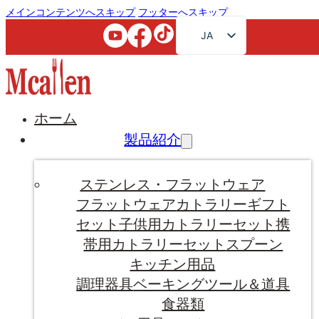
メインコンテンツへスキップ
フッターへスキップ
JA
EN
FR
RU
ホーム
AR
製品紹介
DE
ES
ステンレス・フラットウェア
PT
フラットウェア
カトラリーギフト
セット
子供用カトラリーセット
携
KO
帯用カトラリーセット
スプーン
キッチン用品
調理器具
ベーキングツール＆道具
食器類