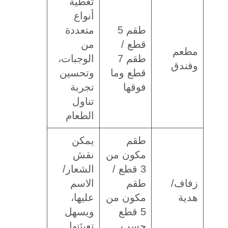
تغطية
أنواع
طقم 5
متعددة
قطع /
من
مطعم
طقم 7
الوجبات،
وفندق
قطع وما
وتحسين
فوقها
تجربة
تناول
الطعام
طقم
يمكن
مكون من
نقش
3 قطع /
الشعار/
زفاف/
طقم
الاسم
هدية
مكون من
عليها،
5 قطع
ويسهل
حسب
تعبئتها