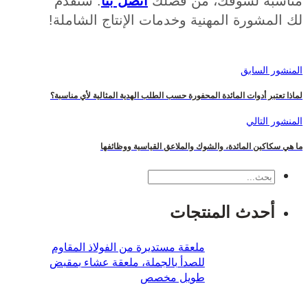
سبة لسوقك، من فضلك
اتصل بنا
. سنقدم
لمشورة المهنية وخدمات الإنتاج الشاملة!
ور السابق
تعتبر أدوات المائدة المحفورة حسب الطلب الهدية المثالية لأي مناسبة؟
ور التالي
سكاكين المائدة، والشوك والملاعق القياسية ووظائفها
بحث
أحدث المنتجات
ملعقة مستديرة من الفولاذ المقاوم
للصدأ بالجملة، ملعقة عشاء بمقبض
طويل مخصص