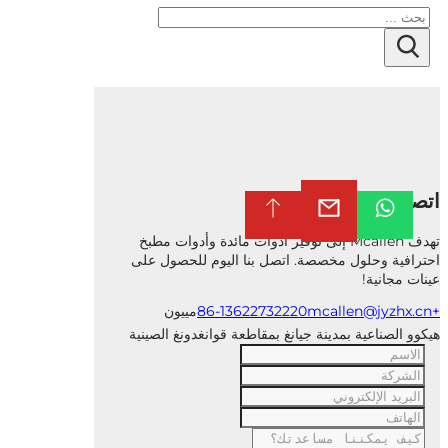
ث
 بنا
تهدف Mcallen إلى توفير أدوات مائدة وأدوات مطبخ
فية وحلول مخصصة. اتصل بنا اليوم للحصول على
 مجانية!
mcallen@jyzhx
مييون
 الصناعية بمدينة جيانغ بمقاطعة قوانغدونغ الصينية