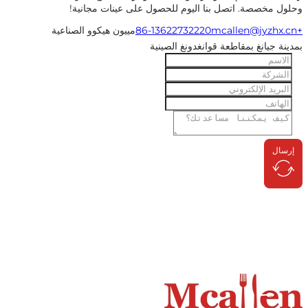
 مخصصة. اتصل بنا اليوم للحصول على عينات مجانية!
mcallen@jyzhx
مييون هيكوو الصناعية
ة جيانغ بمقاطعة قوانغدونغ الصينية
ال