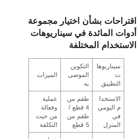
راحات بشأن اختيار مجموعة
ات المائدة في سيناريوهات
ستخدام المختلفة
سيناريوها
التكوين
ت
الموصى
الميزات
التطبيق
به
الاستخدا
طقم من
عملية
م اليومي
4 قطع /
وفعالة
في
طقم من
من حيث
المنزل
5 قطع
التكلفة