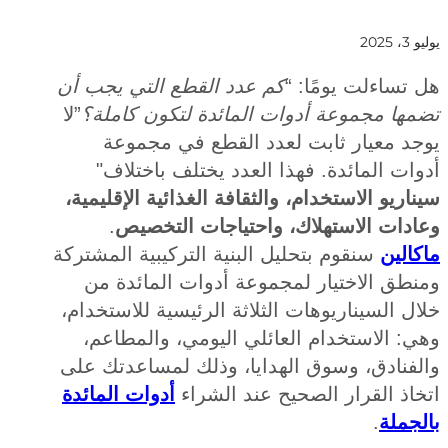
2
ساءلت يومًا: “
كم عدد القطع التي يجب أن
ها مجموعة أدوات المائدة لتكون كاملة؟
”لا
د معيار ثابت لعدد القطع في مجموعة
ت المائدة. فهذا العدد يختلف باختلاف"
ريو الاستخدام، والثقافة الغذائية الإقليمية،
دات الاستهلاك، واحتياجات التخصيص
.
لين
سنقوم بتحليل البنية التركيبية المشتركة
طق الاختيار لمجموعة أدوات المائدة من
 السيناريوهات الثلاثة الرئيسية للاستخدام،
 الاستخدام العائلي اليومي، والمطاعم،
فنادق، وسوق الهدايا، وذلك لمساعدتك على
ذ القرار الصحيح عند الشراء
أدوات المائدة
ملة
.