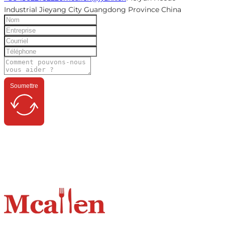
Industrial Jieyang City Guangdong Province China
Soumettre