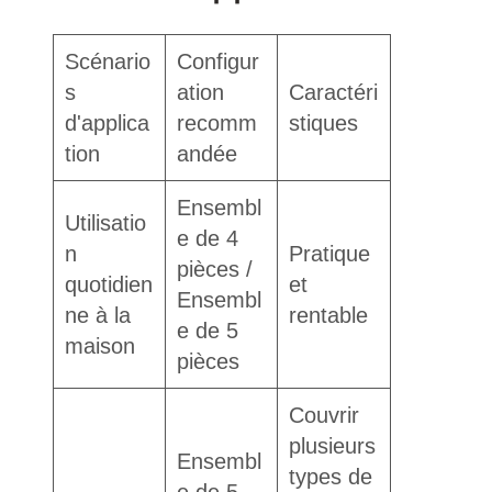
Scénario
Configur
s
ation
Caractéri
d'applica
recomm
stiques
tion
andée
Ensembl
Utilisatio
e de 4
n
Pratique
pièces /
quotidien
et
Ensembl
ne à la
rentable
e de 5
maison
pièces
Couvrir
plusieurs
Ensembl
types de
e de 5