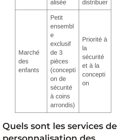
alisée
distribuer
Petit
ensembl
e
Priorité à
exclusif
la
Marché
de 3
sécurité
des
pièces
et à la
enfants
(concepti
concepti
on de
on
sécurité
à coins
arrondis)
Quels sont les services de
personnalisation des