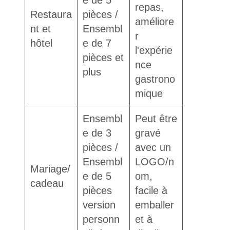
repas,
Restaura
pièces /
améliore
nt et
Ensembl
r
hôtel
e de 7
l'expérie
pièces et
nce
plus
gastrono
mique
Ensembl
Peut être
e de 3
gravé
pièces /
avec un
Ensembl
LOGO/n
Mariage/
e de 5
om,
cadeau
pièces
facile à
version
emballer
personn
et à