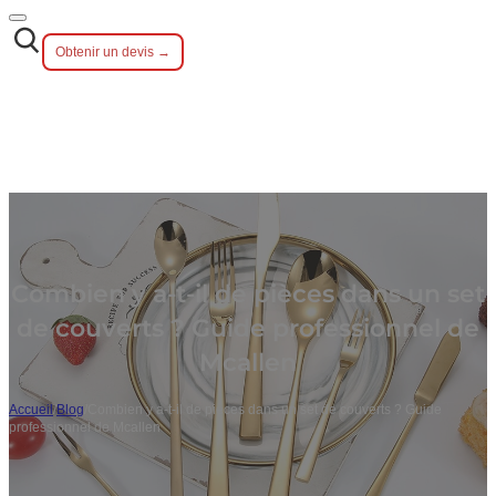
Obtenir un devis →
Combien y a-t-il de pièces dans un set
de couverts ? Guide professionnel de
Mcallen
Accueil
/
Blog
/
Combien y a-t-il de pièces dans un set de couverts ? Guide
professionnel de Mcallen