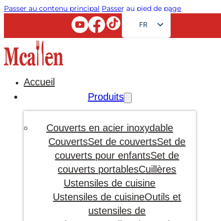
Passer au contenu principal
Passer au pied de page
FR
EN
RU
AR
Accueil
JA
Produits
DE
ES
Couverts en acier inoxydable
PT
Couverts
Set de couverts
Set de
couverts pour enfants
Set de
KO
couverts portables
Cuillères
Ustensiles de cuisine
Ustensiles de cuisine
Outils et
ustensiles de