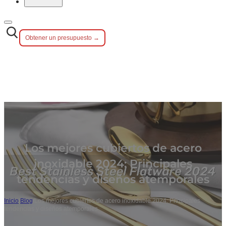
Obtener un presupuesto →
Los mejores cubiertos de acero
inoxidable 2024: Principales
tendencias y diseños atemporales
Inicio
/
Blog
/
Los mejores cubiertos de acero inoxidable 2024: Principales
tendencias y diseños atemporales