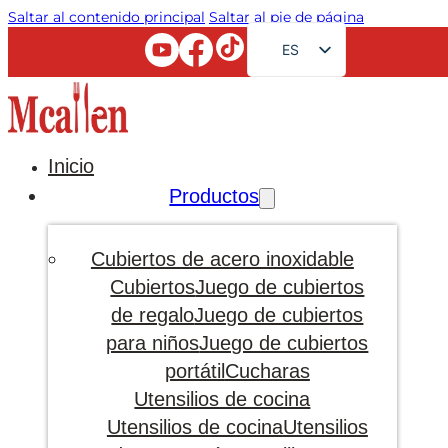
Saltar al contenido principal
Saltar al pie de página
ES
EN
FR
RU
Inicio
AR
Productos
JA
DE
Cubiertos de acero inoxidable
PT
Cubiertos
Juego de cubiertos
de regalo
Juego de cubiertos
KO
para niños
Juego de cubiertos
portátil
Cucharas
Utensilios de cocina
Utensilios de cocina
Utensilios