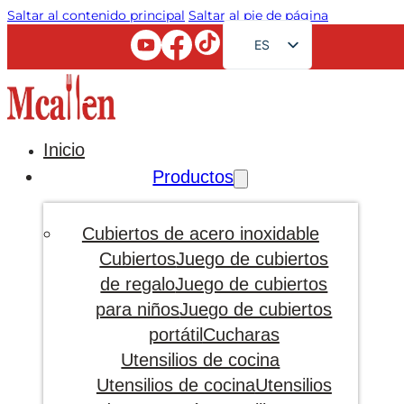
Saltar al contenido principal
Saltar al pie de página
ES
EN
FR
RU
Inicio
AR
Productos
JA
DE
Cubiertos de acero inoxidable
PT
Cubiertos
Juego de cubiertos
de regalo
Juego de cubiertos
KO
para niños
Juego de cubiertos
portátil
Cucharas
Utensilios de cocina
Utensilios de cocina
Utensilios