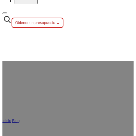
Obtener un presupuesto →
Cubiertos VS. Cubiertos de Plata: Guía
completa para elegir la mejor
cubertería
Inicio
/
Blog
/
Cubiertos VS. Cubiertos de Plata: Guía completa para elegir la
mejor cubertería