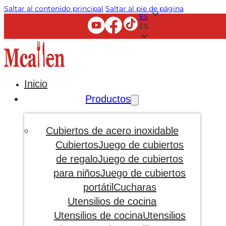
Saltar al contenido principal
Saltar al pie de página
ES
ES
Inicio
Productos
Cubiertos de acero inoxidable
Cubiertos
Juego de cubiertos
de regalo
Juego de cubiertos
para niños
Juego de cubiertos
portátil
Cucharas
Utensilios de cocina
Utensilios de cocina
Utensilios