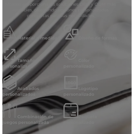
Mcallen proporciona las soluciones OEM y ODM más
rentables, ofreciendo opciones personalizadas
completas para sus necesidades
Material a medida
Diseño de formas
Tamaño
Color
personalizado
personalizado
Acabados
Logotipo
personalizados
personalizado
Combinación de
Paquete
juegos personalizada
personalizado