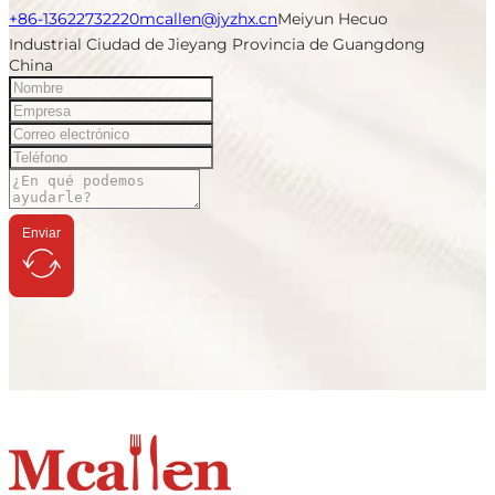
+86-13622732220
mcallen@jyzhx.cn
Meiyun Hecuo
Industrial Ciudad de Jieyang Provincia de Guangdong
China
Enviar