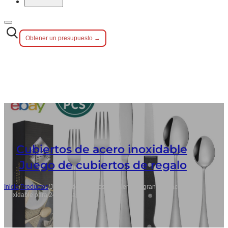
Obtener un presupuesto →
Cubiertos de acero inoxidable
,
Juego de cubiertos de regalo
Inicio
/
Productos
/
Juegos de cuchillos y cubiertos a granel de acero
inoxidable para 24 con caja