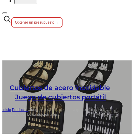
Obtener un presupuesto →
Cubiertos de acero inoxidable
,
Juego de cubiertos portátil
Inicio
/
Productos
/
Juego de cubiertos portátil a granel de acero
inoxidable con bolsa de cremallera