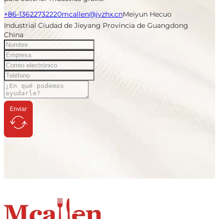
+86-13622732220
mcallen@jyzhx.cn
Meiyun Hecuo
Industrial Ciudad de Jieyang Provincia de Guangdong
China
Enviar