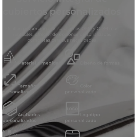
cubiertos personalizados
Mcallen proporciona las soluciones OEM y ODM más
rentables, ofreciendo opciones personalizadas
completas para sus necesidades
Material a medida
Diseño de formas
Tamaño
Color
personalizado
personalizado
Acabados
Logotipo
personalizados
personalizado