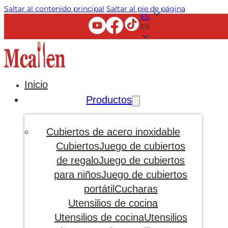
Saltar al contenido principal
Saltar al pie de página
ES
ES
Inicio
Productos
Cubiertos de acero inoxidable
Cubiertos
Juego de cubiertos
de regalo
Juego de cubiertos
para niños
Juego de cubiertos
portátil
Cucharas
Utensilios de cocina
Utensilios de cocina
Utensilios