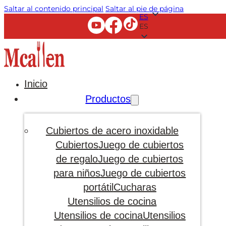
Saltar al contenido principal
Saltar al pie de página
ES
ES
Inicio
Productos
Cubiertos de acero inoxidable
Cubiertos
Juego de cubiertos
de regalo
Juego de cubiertos
para niños
Juego de cubiertos
portátil
Cucharas
Utensilios de cocina
Utensilios de cocina
Utensilios