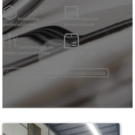
Acabados
Logotipo
personalizados
personalizado
Combinación de
Paquete
juegos personalizada
personalizado
Más soluciones a medida
Cuéntenos sus necesidades