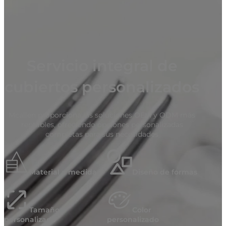
Servicio integral de
cubiertos personalizados
Mcallen proporciona las soluciones OEM y ODM más
rentables, ofreciendo opciones personalizadas
completas para sus necesidades
Material a medida
Diseño de formas
Tamaño
Color
personalizado
personalizado