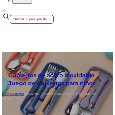
Obtener un presupuesto →
Cubiertos de acero inoxidable
,
Juego de cubiertos para niños
Inicio
/
Productos
/
Mayorista Cubiertos Infantiles'Acero Inoxidable con
Mango Bonito